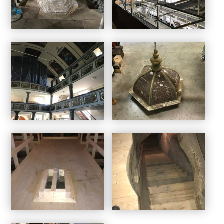
Rechen – handwerkliche Fertigung – Heurechen
– Grasrechen – Gartenrechen – Planierrechen
Aluminium+Kunststoff Türen/Fenster/Rolläden
Balkone
Wintergarten + Loggia
Lehrling- Gesellen und Meisterstücke