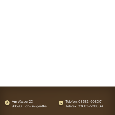
Am Wasser 20
Telefon: 03683-608001
98593 Floh-Seligenthal
Telefax: 03683-608004