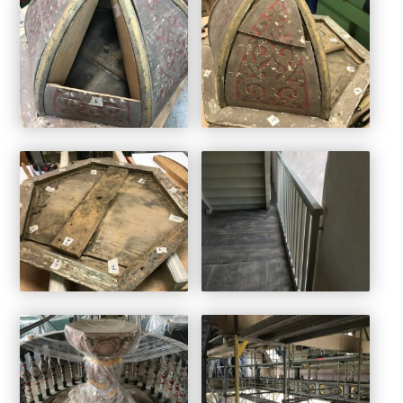
Kirchenrestauration
Restaurierungen
Treppen
Treppensanierungen
Tapetentüren
Tore
Barrierefrei
Klappläden
Schnitzereien