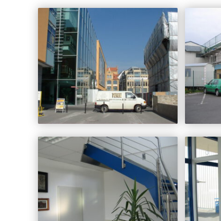
Restaurierungen
Treppen
Treppensanierungen
Tapetentüren
Tore
Barrierefrei
Klappläden
Schnitzereien
Rechen – handwerkliche Fertigung – Heurechen – Grasrechen