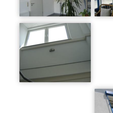
– Gartenrechen – Planierrechen
Aluminium+Kunststoff Türen/Fenster/Rolläden
Balkone
Wintergarten + Loggia
Lehrling- Gesellen und Meisterstücke