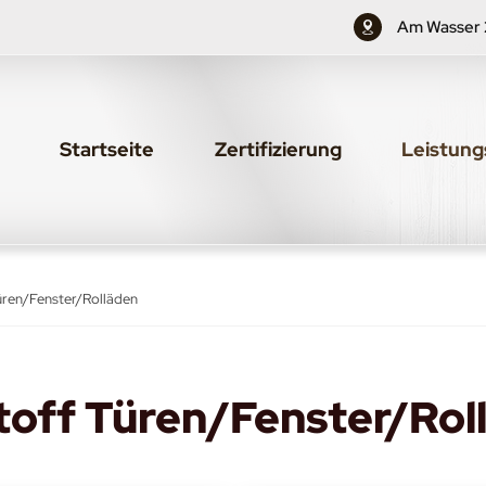
Am Wasser 2
Startseite
Zertifizierung
Leistun
üren/Fenster/Rolläden
off Türen/Fenster/Rol