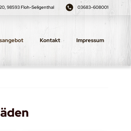
0, 98593 Floh-Seligenthal
03683-608001
gsangebot
Kontakt
Impressum
läden