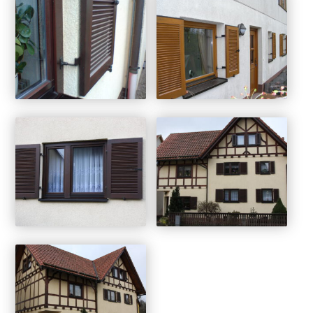
Kirchenrestauration
Restaurierungen
Treppen
Treppensanierungen
Tapetentüren
Tore
Barrierefrei
Klappläden
Schnitzereien