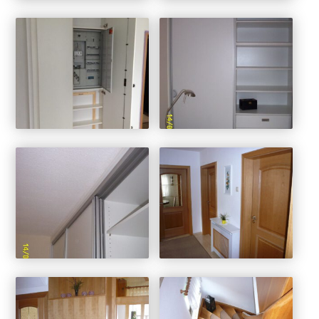
Kirchenrestauration
Restaurierungen
Treppen
Treppensanierungen
Tapetentüren
Tore
Barrierefrei
Klappläden
Schnitzereien