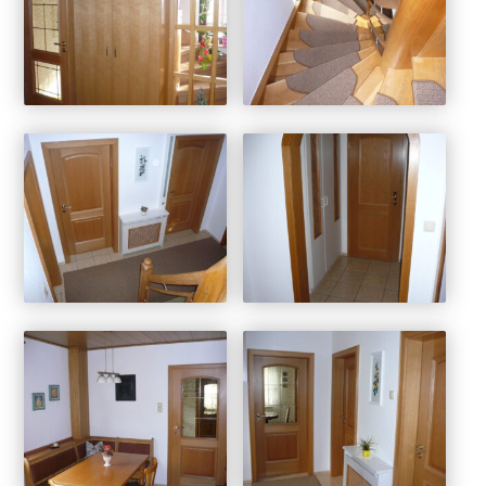
Rechen – handwerkliche Fertigung – Heurechen
– Grasrechen – Gartenrechen – Planierrechen
Aluminium+Kunststoff Türen/Fenster/Rolläden
Balkone
Wintergarten + Loggia
Lehrling- Gesellen und Meisterstücke